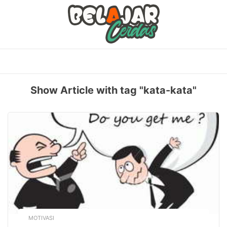
Skip
to
content
Show Article with tag "kata-kata"
MOTIVASI