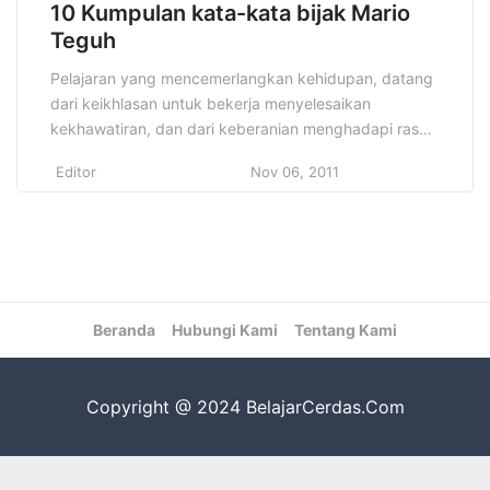
10 Kumpulan kata-kata bijak Mario
Teguh
Pelajaran yang mencemerlangkan kehidupan, datang
dari keikhlasan untuk bekerja menyelesaikan
kekhawatiran, dan dari keberanian menghadapi rasa
takut dengan semua kekuatan kita. Bukan
Editor
Nov 06, 2011
kekhawatiran dan ketakutan yang mengerdilkan
kehidupan, tetapi tidak adanya tindakan dalam rasa
khawatir dan takut itu. Janganlah menunggu sampai
berani, sebelum Anda bertindak. Anda beriman.
Berdoalah dan bertindaklah. Seorang sahabat, Pak
Candra Arif […]
Beranda
Hubungi Kami
Tentang Kami
Copyright @ 2024 BelajarCerdas.Com