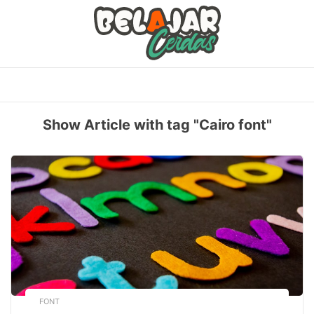
Skip
to
content
Show Article with tag "Cairo font"
FONT