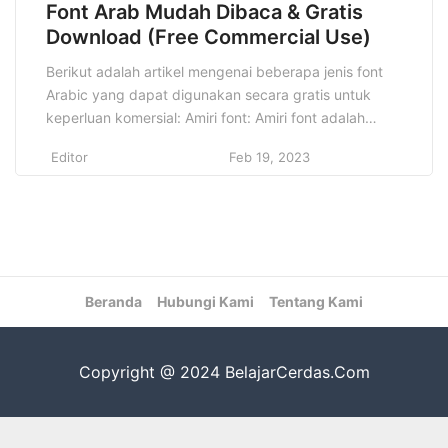
Font Arab Mudah Dibaca & Gratis
Download (Free Commercial Use)
Berikut adalah artikel mengenai beberapa jenis font
Arabic yang dapat digunakan secara gratis untuk
keperluan komersial: Amiri font: Amiri font adalah
salah satu jenis font Arabic yang dirancang oleh
Editor
Feb 19, 2023
seorang seniman Arab bernama Khaled Hosny. Font ini
memiliki desain yang elegan dan mudah dibaca,
sehingga cocok untuk digunakan pada berbagai jenis
desain. Amiri font dapat […]
Beranda
Hubungi Kami
Tentang Kami
Copyright @ 2024 BelajarCerdas.Com