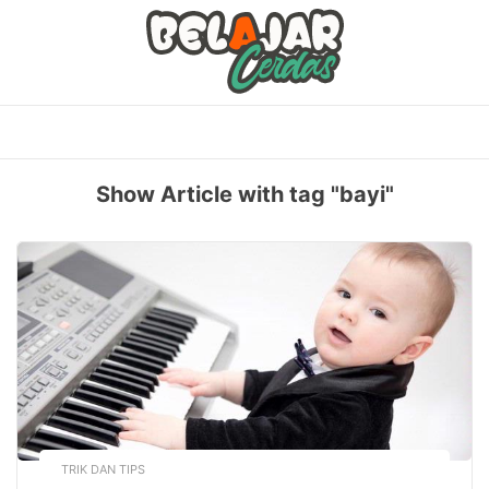
Skip
to
content
Show Article with tag "bayi"
TRIK DAN TIPS